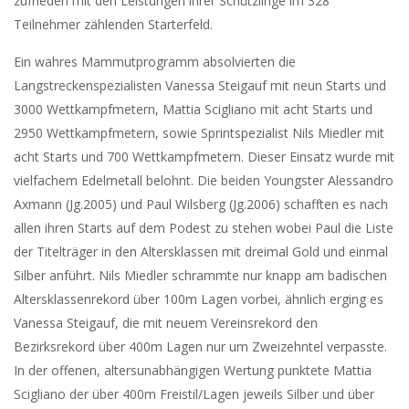
zufrieden mit den Leistungen ihrer Schützlinge im 328
Teilnehmer zählenden Starterfeld.
Ein wahres Mammutprogramm absolvierten die
Langstreckenspezialisten Vanessa Steigauf mit neun Starts und
3000 Wettkampfmetern, Mattia Scigliano mit acht Starts und
2950 Wettkampfmetern, sowie Sprintspezialist Nils Miedler mit
acht Starts und 700 Wettkampfmetern. Dieser Einsatz wurde mit
vielfachem Edelmetall belohnt. Die beiden Youngster Alessandro
Axmann (Jg.2005) und Paul Wilsberg (Jg.2006) schafften es nach
allen ihren Starts auf dem Podest zu stehen wobei Paul die Liste
der Titelträger in den Altersklassen mit dreimal Gold und einmal
Silber anführt. Nils Miedler schrammte nur knapp am badischen
Altersklassenrekord über 100m Lagen vorbei, ähnlich erging es
Vanessa Steigauf, die mit neuem Vereinsrekord den
Bezirksrekord über 400m Lagen nur um Zweizehntel verpasste.
In der offenen, altersunabhängigen Wertung punktete Mattia
Scigliano der über 400m Freistil/Lagen jeweils Silber und über