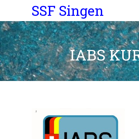
SSF Singen
IABS K