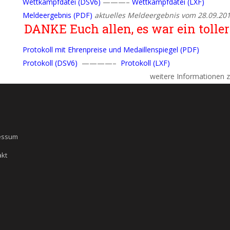
Wettkampfdatei (DSV6)
———–
Wettkampfdatei (LXF)
Meldeergebnis (PDF)
aktuelles Meldeergebnis vom 28.09.20
DANKE Euch allen, es war ein toller
Protokoll mit Ehrenpreise und Medaillenspiegel (PDF)
Protokoll (DSV6)
————–
Protokoll (LXF)
weitere Informationen z
essum
akt