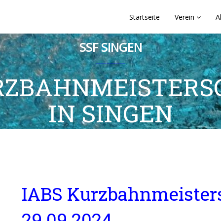
Startseite
Verein
A
SSF SINGEN
URZBAHNMEISTERS
IN SINGEN
IABS Kurzbahnmeister
29.09.2024