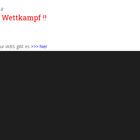
18
 Wettkampf !!
ur IABS gibt es
>>> hier