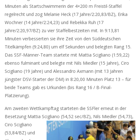
Minuten als Startschwimmerin der 4×200 m Freistil-Staffel
regelrecht und zog Melanie Heck (17 Jahre/2:20,83/BZ), Erika
Wochner (14 Jahre/2:24,23) und Rebekka Ruh (17
Jahre/2:20,97/BZ) zu vier Staffelbestzeiten mit. In 9:13,81
Minuten verbesserten sie ihre Zeit von den Süddeutschen
Titelkämpfen (9:24,80) um elf Sekunden und belegten Rang 15.
Das SSF-Männer-Team startete mit Mattia Scigliano (1:59,22)
ebenso fulminant und belegte mit Nils Miedler (15 Jahre), Ciro
Scigliano (19 Jahre) und Alessandro Axmann (mit 13 Jahren
jüngster DSV-Starter der DM) in 8:20,00 Minuten Platz 13 – für
beide Teams gab es Urkunden (bis Rang 16 / B-Final-
Platzierung).
Am zweiten Wettkampftag starteten die SSFler erneut in der
Besetzung Mattia Scigliano (54,52 sec/BZ),
Nils Miedler (54,73),
Ciro Scigliano
(53,84/BZ) und