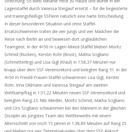
Streichung: So blieb Melanie Heck zu Hause und wurde in der
Lagenstaffel durch Vanessa Steigauf ersetzt – für die begeisterte
und trainingsfleißige SSFlerin natürlich eine harte Entscheidung.
In dieser besonderen Situation und ohne Staffel-
Ersatzschwimmer traten die vier Jungs und vier Mädchen die
Reise nach Berlin an und bewiesen dort unglaublichen
Teamgeist. In der 4×50 m Lagen-Mixed-Staffel blieben Moritz
Schmid (Rücken), Kerstin Rohr (Brust), Mattia Scigliano
(Schmetterling) und Lisa Gigl (Kraul) in 1:58,37 Minuten nur
knapp über dem SSF-Vereinsrekord und belegten Rang 31. In der
4×50 m Freistil-Frauen-Staffel schwammen Lisa Gigl, Kerstin
Rohr, Irina Oklmann und Vanessa Steigauf am zweiten
Wettkampftag in 1:51,22 Minuten neuen SSF-Vereinsrekord und
belegten Rang 23. Nils Miedler, Moritz Schmid, Mattia Scigliano
und Ciro Scigliano schwammen bei den Männern in der gleichen
Disziplin als jüngstes Team des Wettbewerbs mit einem
Altersschnitt von noch 15 Jahren in 1:38,89 Minuten auf Rang 25
und blieben nur vier Zehntelsekunden über dem SSF-Rekord.