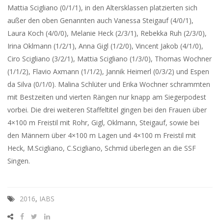
Mattia Scigliano (0/1/1), in den Altersklassen platzierten sich
außer den oben Genannten auch Vanessa Steigauf (4/0/1),
Laura Koch (4/0/0), Melanie Heck (2/3/1), Rebekka Ruh (2/3/0),
Irina Oklmann (1/2/1), Anna Gigl (1/2/0), Vincent Jakob (4/1/0),
Ciro Scigliano (3/2/1), Mattia Scigliano (1/3/0), Thomas Wochner
(1/1/2), Flavio Axmann (1/1/2), Jannik Heimerl (0/3/2) und Espen
da Silva (0/1/0). Malina Schlüter und Erika Wochner schrammten
mit Bestzeiten und vierten Rängen nur knapp am Siegerpodest
vorbei. Die drei weiteren Staffeltitel gingen bei den Frauen über
4×100 m Freistil mit Rohr, Gigl, Oklmann, Steigauf, sowie bei
den Männern über 4×100 m Lagen und 4×100 m Freistil mit
Heck, M.Scigliano, C.Scigliano, Schmid überlegen an die SSF
Singen.
2016
,
IABS