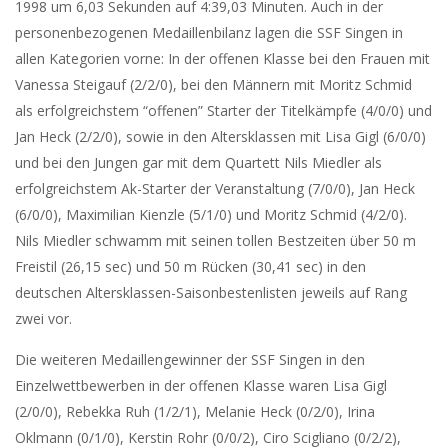
1998 um 6,03 Sekunden auf 4:39,03 Minuten. Auch in der
personenbezogenen Medaillenbilanz lagen die SSF Singen in
allen Kategorien vorne: In der offenen Klasse bei den Frauen mit
Vanessa Steigauf (2/2/0), bei den Männern mit Moritz Schmid
als erfolgreichstem “offenen” Starter der Titelkämpfe (4/0/0) und
Jan Heck (2/2/0), sowie in den Altersklassen mit Lisa Gigl (6/0/0)
und bei den Jungen gar mit dem Quartett Nils Miedler als
erfolgreichstem Ak-Starter der Veranstaltung (7/0/0), Jan Heck
(6/0/0), Maximilian Kienzle (5/1/0) und Moritz Schmid (4/2/0).
Nils Miedler schwamm mit seinen tollen Bestzeiten über 50 m
Freistil (26,15 sec) und 50 m Rücken (30,41 sec) in den
deutschen Altersklassen-Saisonbestenlisten jeweils auf Rang
zwei vor.
Die weiteren Medaillengewinner der SSF Singen in den
Einzelwettbewerben in der offenen Klasse waren Lisa Gigl
(2/0/0), Rebekka Ruh (1/2/1), Melanie Heck (0/2/0), Irina
Oklmann (0/1/0), Kerstin Rohr (0/0/2), Ciro Scigliano (0/2/2),