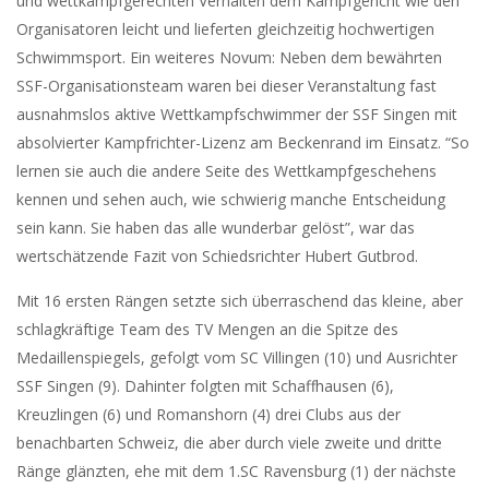
und wettkampfgerechten Verhalten dem Kampfgericht wie den
Organisatoren leicht und lieferten gleichzeitig hochwertigen
Schwimmsport. Ein weiteres Novum: Neben dem bewährten
SSF-Organisationsteam waren bei dieser Veranstaltung fast
ausnahmslos aktive Wettkampfschwimmer der SSF Singen mit
absolvierter Kampfrichter-Lizenz am Beckenrand im Einsatz. “So
lernen sie auch die andere Seite des Wettkampfgeschehens
kennen und sehen auch, wie schwierig manche Entscheidung
sein kann. Sie haben das alle wunderbar gelöst”, war das
wertschätzende Fazit von Schiedsrichter Hubert Gutbrod.
Mit 16 ersten Rängen setzte sich überraschend das kleine, aber
schlagkräftige Team des TV Mengen an die Spitze des
Medaillenspiegels, gefolgt vom SC Villingen (10) und Ausrichter
SSF Singen (9). Dahinter folgten mit Schaffhausen (6),
Kreuzlingen (6) und Romanshorn (4) drei Clubs aus der
benachbarten Schweiz, die aber durch viele zweite und dritte
Ränge glänzten, ehe mit dem 1.SC Ravensburg (1) der nächste