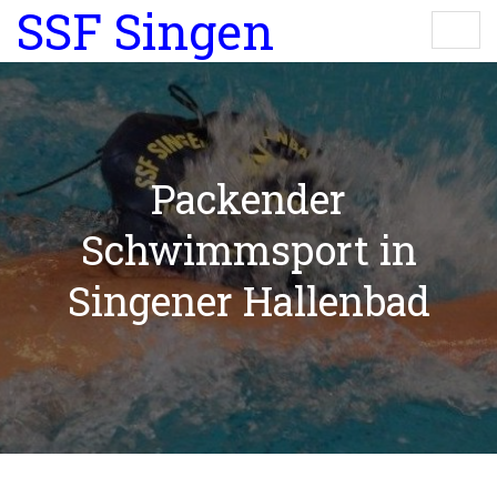
SSF Singen
Packender
Schwimmsport in
Singener Hallenbad