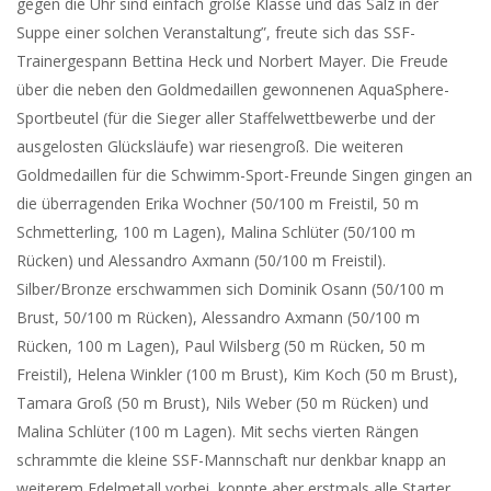
gegen die Uhr sind einfach große Klasse und das Salz in der
Suppe einer solchen Veranstaltung”, freute sich das SSF-
Trainergespann Bettina Heck und Norbert Mayer. Die Freude
über die neben den Goldmedaillen gewonnenen AquaSphere-
Sportbeutel (für die Sieger aller Staffelwettbewerbe und der
ausgelosten Glücksläufe) war riesengroß. Die weiteren
Goldmedaillen für die Schwimm-Sport-Freunde Singen gingen an
die überragenden Erika Wochner (50/100 m Freistil, 50 m
Schmetterling, 100 m Lagen), Malina Schlüter (50/100 m
Rücken) und Alessandro Axmann (50/100 m Freistil).
Silber/Bronze erschwammen sich Dominik Osann (50/100 m
Brust, 50/100 m Rücken), Alessandro Axmann (50/100 m
Rücken, 100 m Lagen), Paul Wilsberg (50 m Rücken, 50 m
Freistil), Helena Winkler (100 m Brust), Kim Koch (50 m Brust),
Tamara Groß (50 m Brust), Nils Weber (50 m Rücken) und
Malina Schlüter (100 m Lagen). Mit sechs vierten Rängen
schrammte die kleine SSF-Mannschaft nur denkbar knapp an
weiterem Edelmetall vorbei, konnte aber erstmals alle Starter