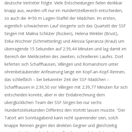
deutsche Vertreter folgte. Viele Entscheidungen fielen denkbar
knapp aus, wurden oft nur im Hundertstelbereich entschieden,
so auch die 4×50 m Lagen-Staffel der Mädchen. Im ersten,
eigentlich schwächeren Lauf steigerte sich das Quartett der SSF
Singen mit Malina Schlüter (Rücken), Helena Winkler (Brust),
Erika Wochner (Schmetterling) und Alessia Speranza (Kraul) um
überragende 15 Sekunden auf 2:39,44 Minuten und lag damit im
Bereich der Meldezeiten des zweiten, schnelleren Laufes. Dort
lieferten sich Schaffhausen, Villingen und Romanshorn unter
ohrenbetäubender Anfeuerung lange ein Kopf-an-Kopf-Rennen,
das schließlich – bei bekannter Zeit der SSF-Mädchen –
Schaffhausen in 2:39,50 vor Villingen mit 2:39,77 Minuten für sich
entscheiden konnte, aber in der Endabrechnung dem
überglücklichen Team der SSF Singen bei nur sechs
Hundertstelsekunden Differenz den Vortritt lassen musste. “Der
Tatort am Sonntagabend kann nicht spannender sein, solch
knappe Rennen gegen den direkten Gegner und gleichzeitig